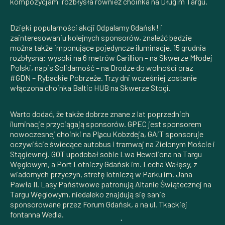
kompozycjami rozbłysła również choinka na Długim Targu.
Dzięki popularności akcji Odpalamy Gdańsk! i
zainteresowaniu kolejnych sponsorów, znaleźć będzie
można także imponujące pojedyncze iluminacje. 15 grudnia
rozbłysną: wysoki na 6 metrów Carillion – na Skwerze Młodej
Polski, napis Solidarność – na Drodze do wolności oraz
#GDN – Rybackie Pobrzeże. Trzy dni wcześniej zostanie
włączona choinka Baltic HUB na Skwerze Stogi.
Warto dodać, że także dobrze znane z lat poprzednich
iluminacje przyciągają sponsorów. GPEC jest sponsorem
nowoczesnej choinki na Placu Kobzdeja, GAiT sponsoruje
oczywiście świecące autobus i tramwaj na Zielonym Moście i
Stągiewnej. GOT upodobał sobie Lwa Hewoliona na Targu
Węglowym, a Port Lotniczy Gdańsk im. Lecha Wałęsy, z
wiadomych przyczyn, strefę lotniczą w Parku im. Jana
Pawła II. Lasy Państwowe patronują Altanie Świątecznej na
Targu Węglowym, niedaleko znajdują się sanie
sponsorowane przez Forum Gdańsk, a na ul. Tkackiej
fontanna Wedla.