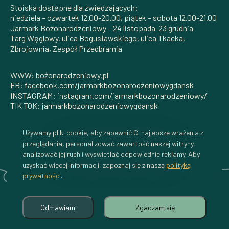
Stoiska dostępne dla zwiedzających:
niedziela – czwartek 12.00-20.00, piątek – sobota 12.00-21.00
Jarmark Bożonarodzeniowy – 24 listopada-23 grudnia
Targ Węglowy, ulica Bogusławskiego, ulica Tkacka,
Zbrojownia, Zespół Przedbramia
WWW: bożonarodzeniowy.pl
FB: facebook.com/jarmarkbozonarodzeniowygdansk
INSTAGRAM: instagram.com/jarmarkbozonarodzeniowy/
TIK TOK: jarmarkbozonarodzeniowygdansk
Używamy pliki cookie, aby zapewnić Ci najlepsze wrażenia z
przeglądania, personalizować zawartość naszej witryny,
Wróć na stronę główną
analizować jej ruch i wyświetlać odpowiednie reklamy. Aby
uzyskać więcej informacji, zapoznaj się z naszą
polityką
prywatności
.
Odmawiam
Zgadzam się
Mapa
Aktualności
Jarmarku
FAQ