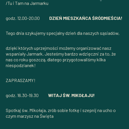
/Tu i Tam na Jarmarku
godz. 12.00-20.00
DZIEŃ MIESZKAŃCA ŚRÓDMIEŚCIA!
Tego dnia szykujemy specjalny dzień dla naszych sąsiadów,
dzięki których uprzejmości możemy organizować nasz
wspaniały Jarmark. Jesteśmy bardzo wdzięczni za to, że
nas co roku goszczą, dlatego przygotowaliśmy kilka
niespodzianek!
ZAPRASZAMY!
godz. 16.30-19.30
WITAJ ŚW. MIKOŁAJU!
Spotkaj św. Mikołaja, zrób sobie fotkę i szepnij na ucho o
czym marzysz na Święta