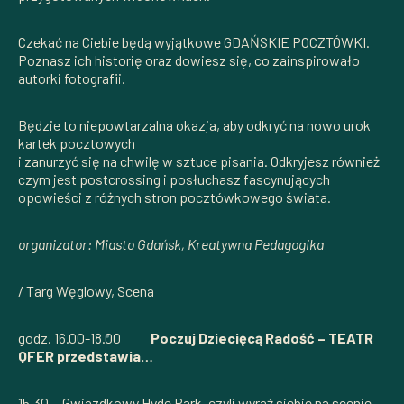
Czekać na Ciebie będą wyjątkowe GDAŃSKIE POCZTÓWKI.
Poznasz ich historię oraz dowiesz się, co zainspirowało
autorki fotografii.
Będzie to niepowtarzalna okazja, aby odkryć na nowo urok
kartek pocztowych
i zanurzyć się na chwilę w sztuce pisania. Odkryjesz również
czym jest postcrossing i posłuchasz fascynujących
opowieści z różnych stron pocztówkowego świata.
organizator: Miasto Gdańsk, Kreatywna Pedagogika
/ Targ Węglowy, Scena
godz. 16.00-18.00
Poczuj Dziecięcą Radość – TEATR
QFER przedstawia…
15.30 Gwiazdkowy Hyde Park, czyli wyraź siebie na scenie