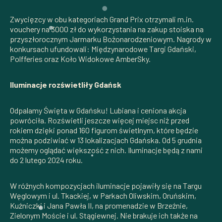
Zwycięzcy w obu kategoriach Grand Prix otrzymali m.in.
vouchery na 3000 zł do wykorzystania na zakup stoiska na
przyszłorocznym Jarmarku Bożonarodzeniowym. Nagrody w
konkursach ufundowali: Międzynarodowe Targi Gdański,
Polfferies oraz Koło Widokowe AmberSky.
Iluminacje rozświetliły Gdańsk
Odpalamy Święta w Gdańsku! Lubiana i ceniona akcja
powróciła. Rozświetli jeszcze więcej miejsc niż przed
rokiem dzięki ponad 160 figurom świetlnym, które będzie
można podziwiać w 13 lokalizacjach Gdańska. Od 5 grudnia
możemy oglądać większość z nich. Iluminacje będą z nami
do 2 lutego 2024 roku.
W różnych kompozycjach iluminacje pojawiły się na Targu
Węglowym i ul. Tkackiej, w Parkach Oliwskim, Oruńskim,
Kuźniczki i Jana Pawła II, na promenadzie w Brzeźnie,
Zielonym Moście i ul. Stągiewnej. Nie brakuje ich także na