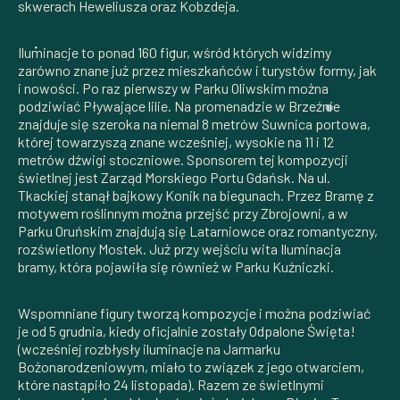
skwerach Heweliusza oraz Kobzdeja.
Iluminacje to ponad 160 figur, wśród których widzimy
zarówno znane już przez mieszkańców i turystów formy, jak
i nowości. Po raz pierwszy w Parku Oliwskim można
podziwiać Pływające lilie. Na promenadzie w Brzeźnie
znajduje się szeroka na niemal 8 metrów Suwnica portowa,
której towarzyszą znane wcześniej, wysokie na 11 i 12
metrów dźwigi stoczniowe. Sponsorem tej kompozycji
świetlnej jest Zarząd Morskiego Portu Gdańsk. Na ul.
Tkackiej stanął bajkowy Konik na biegunach. Przez Bramę z
motywem roślinnym można przejść przy Zbrojowni, a w
Parku Oruńskim znajdują się Latarniowce oraz romantyczny,
rozświetlony Mostek. Już przy wejściu wita Iluminacja
bramy, która pojawiła się również w Parku Kuźniczki.
Wspomniane figury tworzą kompozycje i można podziwiać
je od 5 grudnia, kiedy oficjalnie zostały Odpalone Święta!
(wcześniej rozbłysły iluminacje na Jarmarku
Bożonarodzeniowym, miało to związek z jego otwarciem,
które nastąpiło 24 listopada). Razem ze świetlnymi